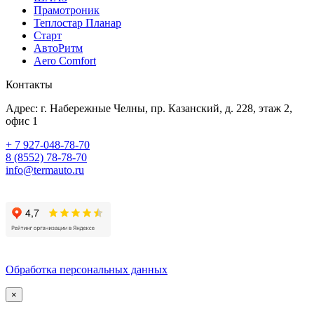
Прамотроник
Теплостар Планар
Старт
АвтоРитм
Aero Comfort
Контакты
Адрес:
г. Набережные Челны
,
пр. Казанский, д. 228
, этаж 2,
офис 1
+ 7 927-048-78-70
8 (8552) 78-78-70
info@termauto.ru
Обработка персональных данных
×