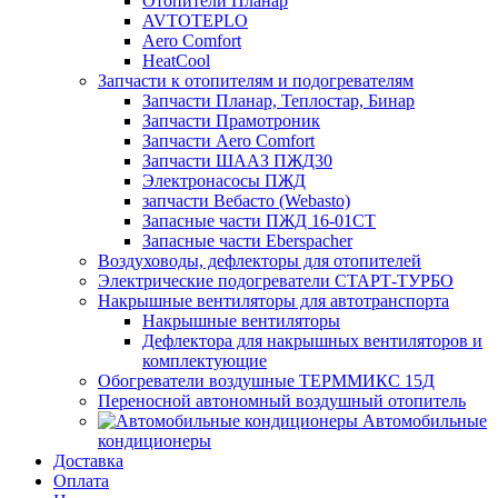
Отопители Планар
AVTOTEPLO
Aero Comfort
HeatCool
Запчасти к отопителям и подогревателям
Запчасти Планар, Теплостар, Бинар
Запчасти Прамотроник
Запчасти Aero Comfort
Запчасти ШААЗ ПЖД30
Электронасосы ПЖД
запчасти Вебасто (Webasto)
Запасные части ПЖД 16-01СТ
Запасные части Eberspacher
Воздуховоды, дефлекторы для отопителей
Электрические подогреватели СТАРТ-ТУРБО
Накрышные вентиляторы для автотранспорта
Накрышные вентиляторы
Дефлектора для накрышных вентиляторов и
комплектующие
Обогреватели воздушные ТЕРММИКС 15Д
Переносной автономный воздушный отопитель
Автомобильные
кондиционеры
Доставка
Оплата