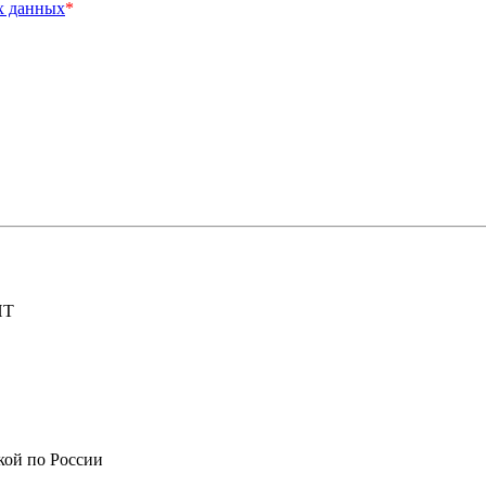
х данных
*
ИТ
вкой по России