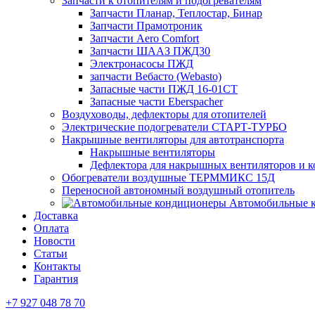
Запчасти к отопителям и подогревателям
Запчасти Планар, Теплостар, Бинар
Запчасти Прамотроник
Запчасти Aero Comfort
Запчасти ШААЗ ПЖД30
Электронасосы ПЖД
запчасти Вебасто (Webasto)
Запасные части ПЖД 16-01СТ
Запасные части Eberspacher
Воздуховоды, дефлекторы для отопителей
Электрические подогреватели СТАРТ-ТУРБО
Накрышные вентиляторы для автотранспорта
Накрышные вентиляторы
Дефлектора для накрышных вентиляторов и 
Обогреватели воздушные ТЕРММИКС 15Д
Переносной автономный воздушный отопитель
Автомобильные 
Доставка
Оплата
Новости
Статьи
Контакты
Гарантия
+7 927 048 78 70