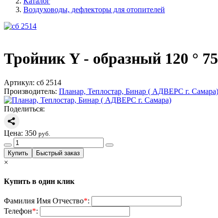
Каталог
Воздуховоды, дефлекторы для отопителей
Тройник Y - образный 120 ° 7
Артикул:
сб 2514
Производитель:
Планар, Теплостар, Бинар ( АДВЕРС г. Самара
Поделиться:
Цена:
350
руб.
×
Купить в один клик
Фамилия Имя Отчество
*
:
Телефон
*
: