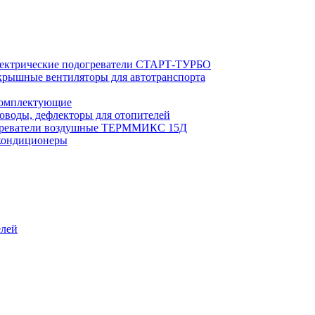
ектрические подогреватели СТАРТ-ТУРБО
рышные вентиляторы для автотранспорта
комплектующие
оводы, дефлекторы для отопителей
реватели воздушные ТЕРММИКС 15Д
кондиционеры
елей