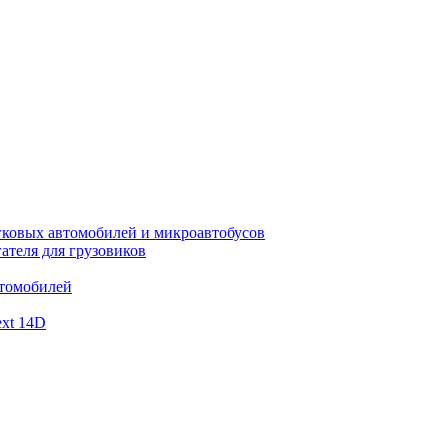
гковых автомобилей и микроавтобусов
ателя для грузовиков
втомобилей
xt 14D