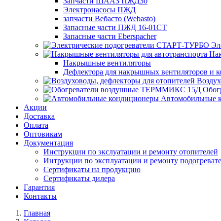
Запчасти ШААЗ ПЖД30
Электронасосы ПЖД
запчасти Вебасто (Webasto)
Запасные части ПЖД 16-01СТ
Запасные части Eberspacher
Эл
Нак
Накрышные вентиляторы
Дефлектора для накрышных вентиляторов и 
Воздух
Обог
Автомобильные 
Акции
Доставка
Оплата
Оптовикам
Документация
Инструкции по экслуатации и ремонту отопителей
Интрукции по эксплуатации и ремонту подогреват
Сертификаты на продукцию
Сертификаты дилера
Гарантия
Контакты
Главная